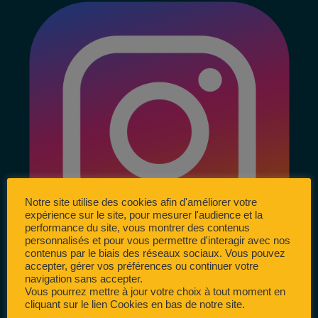
Notre site utilise des cookies afin d'améliorer votre
expérience sur le site, pour mesurer l'audience et la
performance du site, vous montrer des contenus
personnalisés et pour vous permettre d'interagir avec nos
contenus par le biais des réseaux sociaux. Vous pouvez
accepter, gérer vos préférences ou continuer votre
navigation sans accepter.
Vous pourrez mettre à jour votre choix à tout moment en
cliquant sur le lien Cookies en bas de notre site.