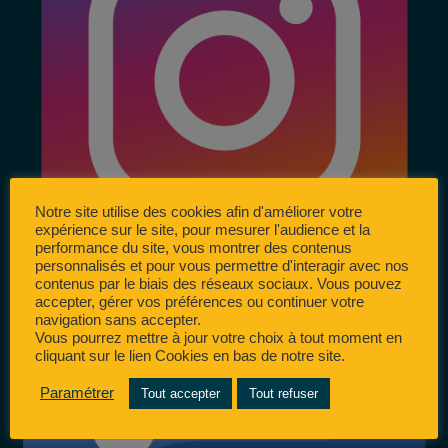
Notre site utilise des cookies afin d'améliorer votre
expérience sur le site, pour mesurer l'audience et la
performance du site, vous montrer des contenus
personnalisés et pour vous permettre d'interagir avec nos
contenus par le biais des réseaux sociaux. Vous pouvez
accepter, gérer vos préférences ou continuer votre
navigation sans accepter.
Vous pourrez mettre à jour votre choix à tout moment en
cliquant sur le lien Cookies en bas de notre site.
Paramétrer
Tout accepter
Tout refuser