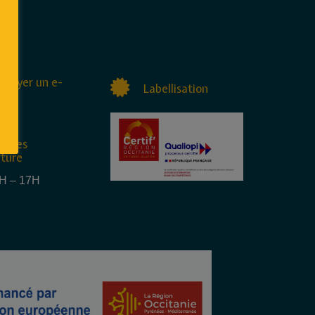
nvoyer un e-
Labellisation
raires
rture
4H – 17H