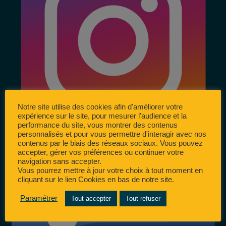
Notre site utilise des cookies afin d'améliorer votre
expérience sur le site, pour mesurer l'audience et la
performance du site, vous montrer des contenus
personnalisés et pour vous permettre d'interagir avec nos
contenus par le biais des réseaux sociaux. Vous pouvez
accepter, gérer vos préférences ou continuer votre
navigation sans accepter.
Vous pourrez mettre à jour votre choix à tout moment en
cliquant sur le lien Cookies en bas de notre site.
Paramétrer
Tout accepter
Tout refuser