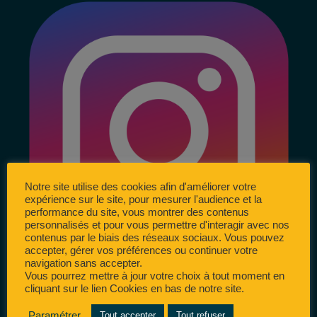
Notre site utilise des cookies afin d'améliorer votre
expérience sur le site, pour mesurer l'audience et la
performance du site, vous montrer des contenus
personnalisés et pour vous permettre d'interagir avec nos
contenus par le biais des réseaux sociaux. Vous pouvez
accepter, gérer vos préférences ou continuer votre
navigation sans accepter.
Vous pourrez mettre à jour votre choix à tout moment en
cliquant sur le lien Cookies en bas de notre site.
Paramétrer
Tout accepter
Tout refuser