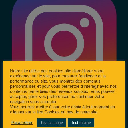
Notre site utilise des cookies afin d'améliorer votre
expérience sur le site, pour mesurer l'audience et la
performance du site, vous montrer des contenus
personnalisés et pour vous permettre d'interagir avec nos
contenus par le biais des réseaux sociaux. Vous pouvez
accepter, gérer vos préférences ou continuer votre
navigation sans accepter.
Vous pourrez mettre à jour votre choix à tout moment en
cliquant sur le lien Cookies en bas de notre site.
Paramétrer
Tout accepter
Tout refuser