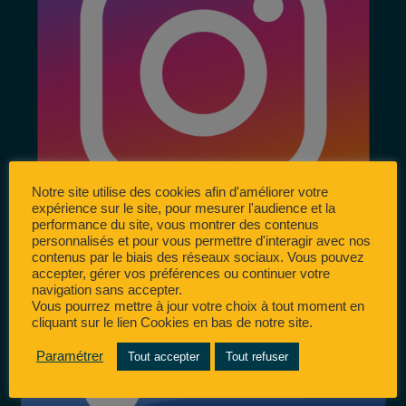
Notre site utilise des cookies afin d'améliorer votre
expérience sur le site, pour mesurer l'audience et la
performance du site, vous montrer des contenus
personnalisés et pour vous permettre d'interagir avec nos
contenus par le biais des réseaux sociaux. Vous pouvez
accepter, gérer vos préférences ou continuer votre
navigation sans accepter.
Vous pourrez mettre à jour votre choix à tout moment en
cliquant sur le lien Cookies en bas de notre site.
Paramétrer
Tout accepter
Tout refuser