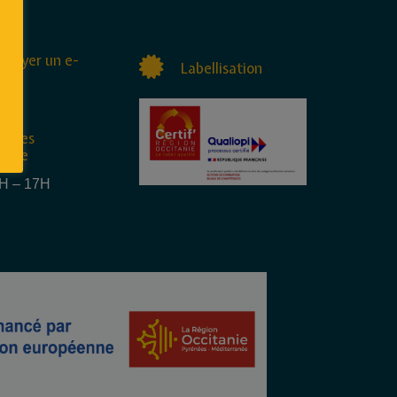
nvoyer un e-
Labellisation
raires
rture
4H – 17H