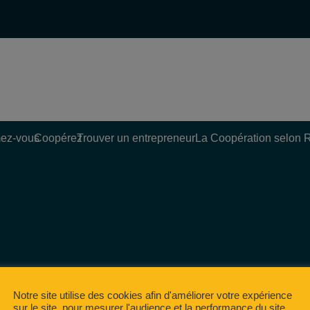
ez-vous
Coopérez
Trouver un entrepreneur
La Coopération selon 
Notre site utilise des cookies afin d'améliorer votre expérience
sur le site, pour mesurer l'audience et la performance du site,