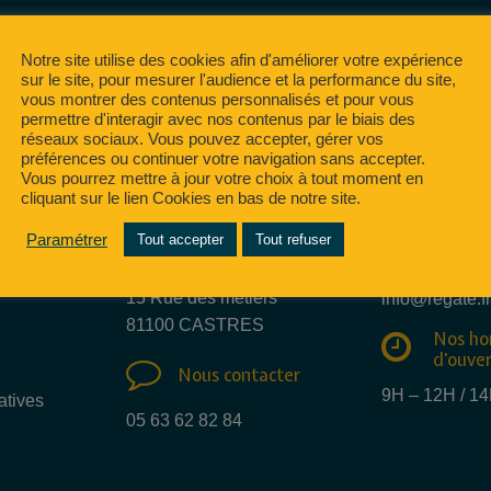
Notre site utilise des cookies afin d'améliorer votre expérience
sur le site, pour mesurer l'audience et la performance du site,
vous montrer des contenus personnalisés et pour vous
permettre d'interagir avec nos contenus par le biais des
réseaux sociaux. Vous pouvez accepter, gérer vos
préférences ou continuer votre navigation sans accepter.
Vous pourrez mettre à jour votre choix à tout moment en
cliquant sur le lien Cookies en bas de notre site.
Nous e
Paramétrer
Tout accepter
Tout refuser
Nous trouver
mail
15 Rue des métiers
info@regate.fr
81100 CASTRES
Nos ho
d'ouve
Nous contacter
9H – 12H / 1
atives
05 63 62 82 84