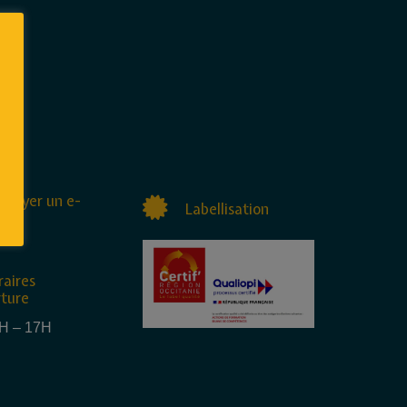
nvoyer un e-
Labellisation
raires
rture
4H – 17H