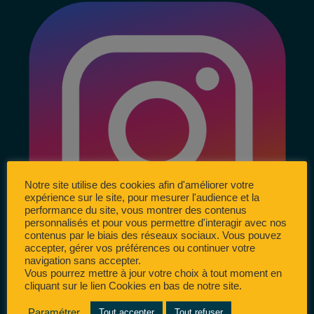
Notre site utilise des cookies afin d'améliorer votre
expérience sur le site, pour mesurer l'audience et la
performance du site, vous montrer des contenus
personnalisés et pour vous permettre d'interagir avec nos
contenus par le biais des réseaux sociaux. Vous pouvez
accepter, gérer vos préférences ou continuer votre
navigation sans accepter.
Vous pourrez mettre à jour votre choix à tout moment en
cliquant sur le lien Cookies en bas de notre site.
Paramétrer
Tout accepter
Tout refuser