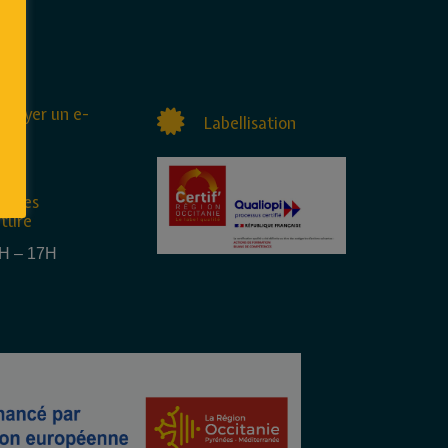
nvoyer un e-
Labellisation
raires
rture
4H – 17H