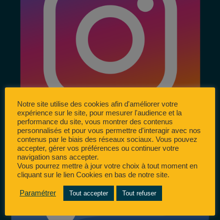
Notre site utilise des cookies afin d'améliorer votre
expérience sur le site, pour mesurer l'audience et la
performance du site, vous montrer des contenus
personnalisés et pour vous permettre d'interagir avec nos
contenus par le biais des réseaux sociaux. Vous pouvez
accepter, gérer vos préférences ou continuer votre
navigation sans accepter.
Vous pourrez mettre à jour votre choix à tout moment en
cliquant sur le lien Cookies en bas de notre site.
Paramétrer
Tout accepter
Tout refuser