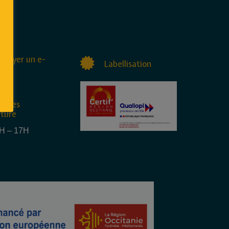
nvoyer un e-
Labellisation
raires
rture
4H – 17H