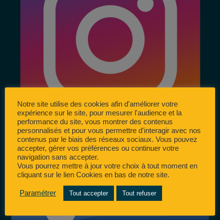
Notre site utilise des cookies afin d'améliorer votre
expérience sur le site, pour mesurer l'audience et la
performance du site, vous montrer des contenus
personnalisés et pour vous permettre d'interagir avec nos
contenus par le biais des réseaux sociaux. Vous pouvez
accepter, gérer vos préférences ou continuer votre
navigation sans accepter.
Vous pourrez mettre à jour votre choix à tout moment en
cliquant sur le lien Cookies en bas de notre site.
Paramétrer
Tout accepter
Tout refuser