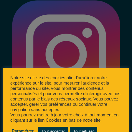
Notre site utilise des cookies afin d'améliorer votre
expérience sur le site, pour mesurer l'audience et la
performance du site, vous montrer des contenus
personnalisés et pour vous permettre d'interagir avec nos
contenus par le biais des réseaux sociaux. Vous pouvez
accepter, gérer vos préférences ou continuer votre
navigation sans accepter.
Vous pourrez mettre à jour votre choix à tout moment en
cliquant sur le lien Cookies en bas de notre site.
Paramétrer
Tout accepter
Tout refuser