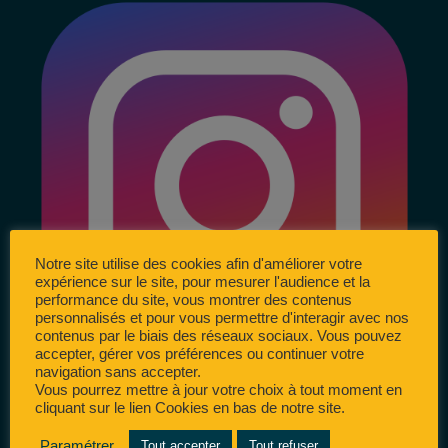
Notre site utilise des cookies afin d'améliorer votre
expérience sur le site, pour mesurer l'audience et la
performance du site, vous montrer des contenus
personnalisés et pour vous permettre d'interagir avec nos
contenus par le biais des réseaux sociaux. Vous pouvez
accepter, gérer vos préférences ou continuer votre
navigation sans accepter.
Vous pourrez mettre à jour votre choix à tout moment en
cliquant sur le lien Cookies en bas de notre site.
Paramétrer
Tout accepter
Tout refuser