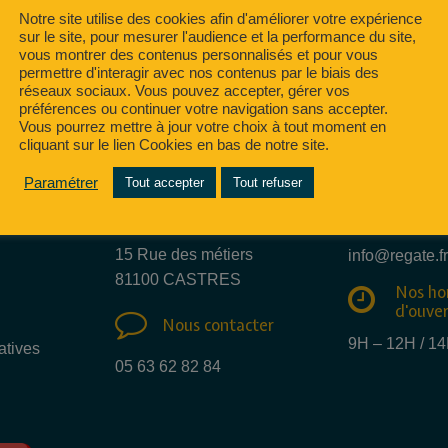
Notre site utilise des cookies afin d'améliorer votre expérience
sur le site, pour mesurer l'audience et la performance du site,
vous montrer des contenus personnalisés et pour vous
permettre d'interagir avec nos contenus par le biais des
réseaux sociaux. Vous pouvez accepter, gérer vos
préférences ou continuer votre navigation sans accepter.
Vous pourrez mettre à jour votre choix à tout moment en
cliquant sur le lien Cookies en bas de notre site.
Paramétrer
Tout accepter
Tout refuser
Nous e
Nous trouver
mail
15 Rue des métiers
info@regate.fr
81100 CASTRES
Nos ho
d'ouve
Nous contacter
9H – 12H / 1
atives
05 63 62 82 84