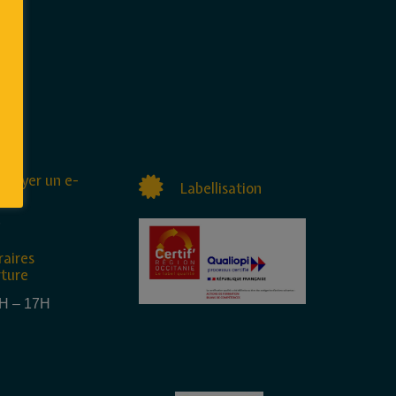
nvoyer un e-
Labellisation
raires
rture
4H – 17H