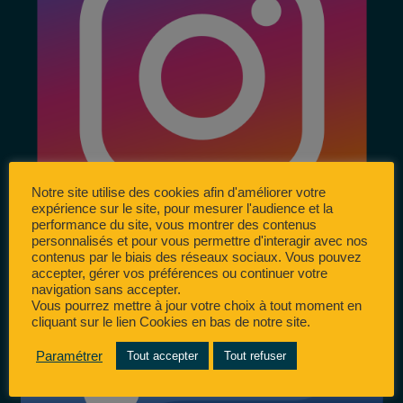
Notre site utilise des cookies afin d'améliorer votre
expérience sur le site, pour mesurer l'audience et la
performance du site, vous montrer des contenus
personnalisés et pour vous permettre d'interagir avec nos
contenus par le biais des réseaux sociaux. Vous pouvez
accepter, gérer vos préférences ou continuer votre
navigation sans accepter.
Vous pourrez mettre à jour votre choix à tout moment en
cliquant sur le lien Cookies en bas de notre site.
Paramétrer
Tout accepter
Tout refuser