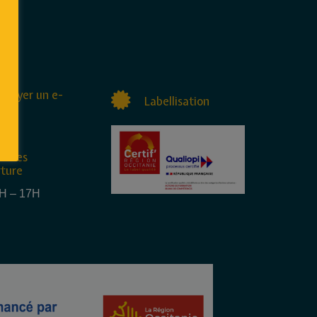
nvoyer un e-
Labellisation
raires
rture
4H – 17H