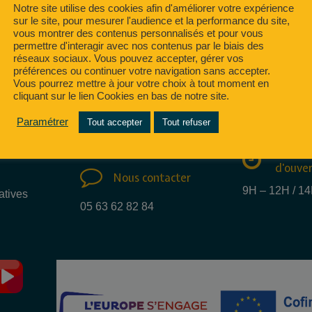
Notre site utilise des cookies afin d'améliorer votre expérience
sur le site, pour mesurer l'audience et la performance du site,
vous montrer des contenus personnalisés et pour vous
permettre d'interagir avec nos contenus par le biais des
réseaux sociaux. Vous pouvez accepter, gérer vos
préférences ou continuer votre navigation sans accepter.
Vous pourrez mettre à jour votre choix à tout moment en
Nous e
cliquant sur le lien Cookies en bas de notre site.
Nous trouver
mail
Paramétrer
Tout accepter
Tout refuser
15 Rue des métiers
info@regate.fr
81100 CASTRES
Nos ho
d'ouve
Nous contacter
9H – 12H / 1
atives
05 63 62 82 84