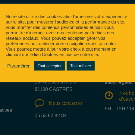
Notre site utilise des cookies afin d'améliorer votre expérience
sur le site, pour mesurer l'audience et la performance du site,
vous montrer des contenus personnalisés et pour vous
permettre d'interagir avec nos contenus par le biais des
réseaux sociaux. Vous pouvez accepter, gérer vos
préférences ou continuer votre navigation sans accepter.
Vous pourrez mettre à jour votre choix à tout moment en
cliquant sur le lien Cookies en bas de notre site.
Nous e
Paramétrer
Tout accepter
Tout refuser
Nous trouver
mail
15 Rue des métiers
info@regate.fr
81100 CASTRES
Nos ho
d'ouve
Nous contacter
9H – 12H / 1
atives
05 63 62 82 84