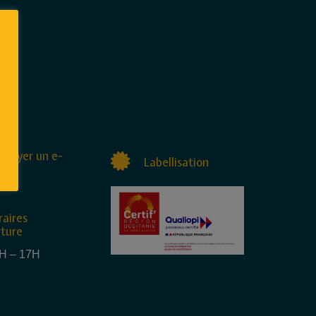
nvoyer un e-
Labellisation
raires
rture
4H – 17H