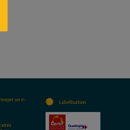
nvoyer un e-
Labellisation
raires