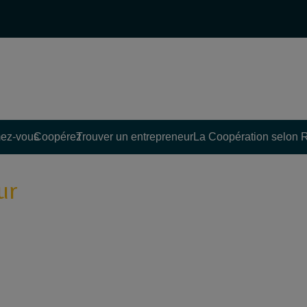
ez-vous
Coopérez
Trouver un entrepreneur
La Coopération selon 
ur