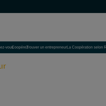
ez-vous
Coopérez
Trouver un entrepreneur
La Coopération selon 
ur