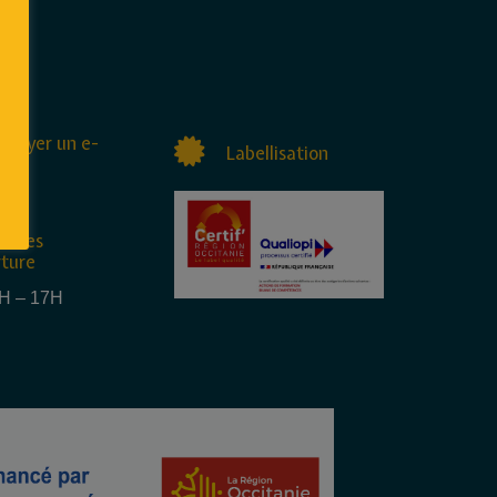
nvoyer un e-
Labellisation
raires
rture
4H – 17H